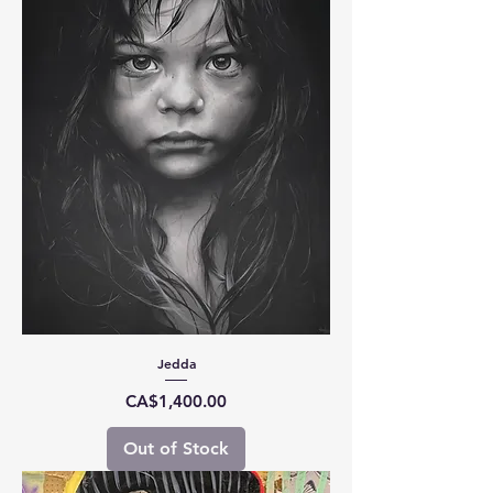
Jedda
Price
CA$1,400.00
Out of Stock