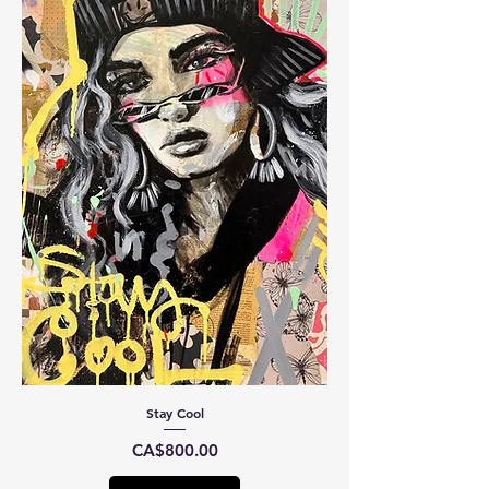
Stay Cool
Price
CA$800.00