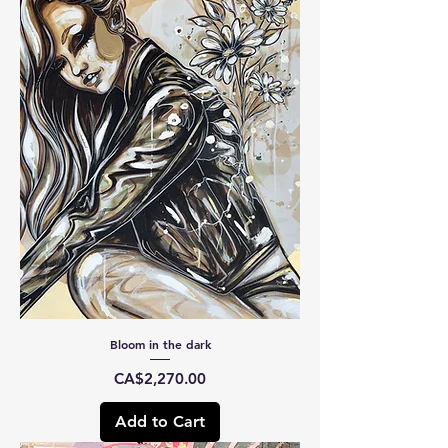
Bloom in the dark
Price
CA$2,270.00
Add to Cart