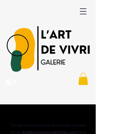
DELIVERY / SHIPPING
For deliveries outside of Canada, please
email
artdevivregalerie@gmail.com
for a