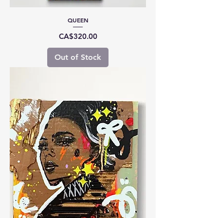
QUEEN
Price
CA$320.00
Out of Stock