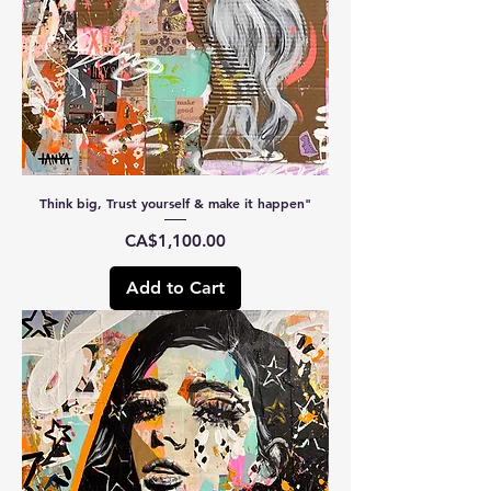
Think big, Trust yourself & make it happen"
Price
CA$1,100.00
Add to Cart