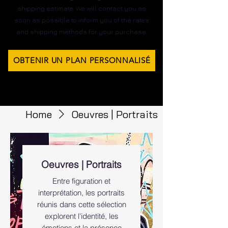
shipping estimate. We will contact you as
soon as possible to inform you of the rates
and shipping methods for your purchase.
OBTENIR UN PLAN PERSONNALISÉ
Home
Oeuvres | Portraits
Oeuvres | Portraits
Entre figuration et
interprétation, les portraits
réunis dans cette sélection
explorent l'identité, les
émotions et la présence