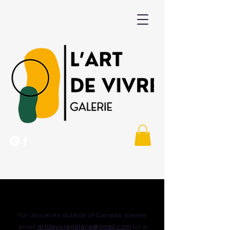
DELIVERY / SHIPPING
For deliveries outside of Canada, please
email
artdevivregalerie@gmail.com
for a