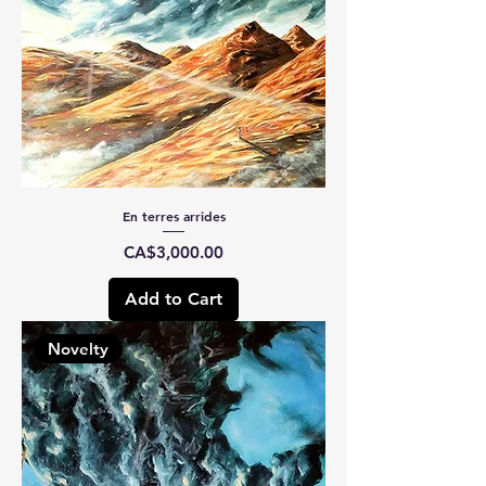
En terres arrides
Price
CA$3,000.00
Add to Cart
Novelty