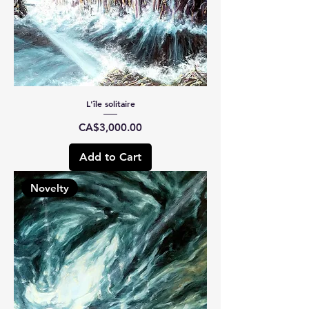
L'île solitaire
Price
CA$3,000.00
Add to Cart
Novelty