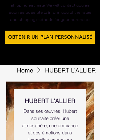
shipping estimate. We will contact you as
soon as possible to inform you of the rates
and shipping methods for your purchase.
OBTENIR UN PLAN PERSONNALISÉ
Home
HUBERT L'ALLIER
HUBERT L'ALLIER
Dans ses œuvres, Hubert
souhaite créer une
atmosphère, une ambiance
et des émotions dans
lesquelles on peut se