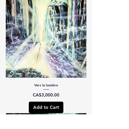
Vers la lumière
Price
CA$3,000.00
Add to Cart
Novelty