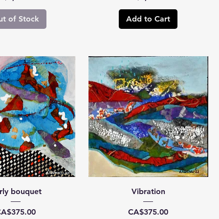
t of Stock
Add to Cart
rly bouquet
Vibration
rice
Price
A$375.00
CA$375.00