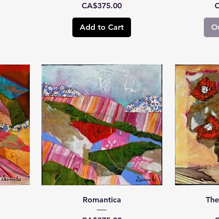
Price
P
CA$375.00
C
Add to Cart
Ou
Romantica
The