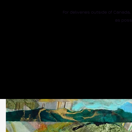
For deliveries outside of Canada
as possi