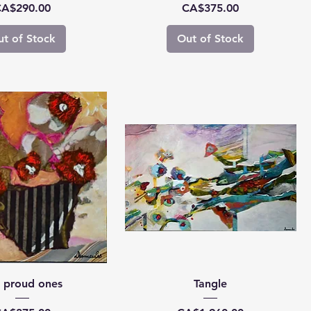
rice
Price
A$290.00
CA$375.00
t of Stock
Out of Stock
 proud ones
Tangle