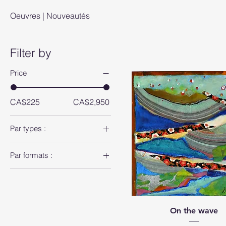
Oeuvres | Nouveautés
Filter by
Price
CA$225
CA$2,950
Par types :
Oeuvres | Abstrait
Par formats :
Oeuvres | Grands
formats
Oeuvres | Moyens
formats
On the wave
Oeuvres | Petits formats