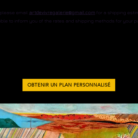
, please email
artdevivregalerie@gmail.com
for a shipping esti
ble to inform you of the rates and shipping methods for your p
OBTENIR UN PLAN PERSONNALISÉ