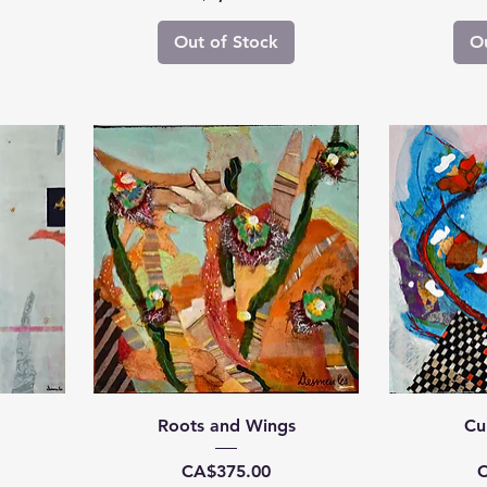
Out of Stock
Ou
Roots and Wings
Cu
Price
P
CA$375.00
C