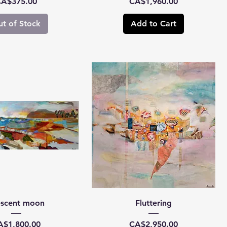
rice
Price
A$375.00
CA$1,960.00
t of Stock
Add to Cart
escent moon
Fluttering
ice
Price
A$1,800.00
CA$2,950.00