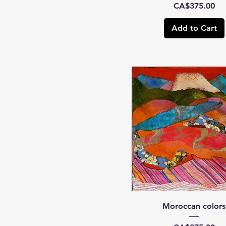
Price
CA$375.00
Add to Cart
Moroccan colors