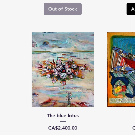
Out of Stock
A
The blue lotus
Price
P
CA$2,400.00
C