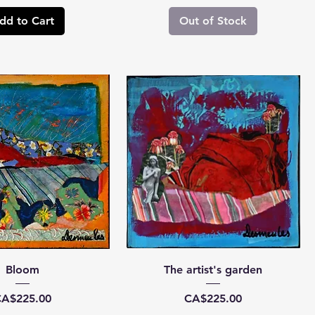
dd to Cart
Out of Stock
Bloom
The artist's garden
rice
Price
A$225.00
CA$225.00