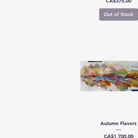
Price
CA$375.00
Out of Stock
Autumn Flavors
Price
CA$1,700.00