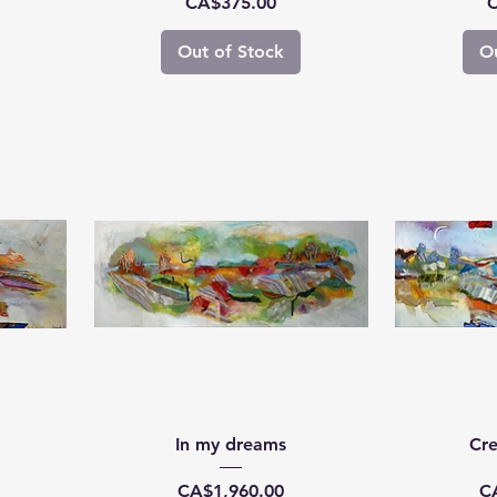
Price
P
CA$375.00
C
Out of Stock
Ou
In my dreams
Cr
Price
Pr
CA$1,960.00
C