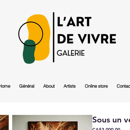
Home
Général
About
Artists
Online store
Contac
Sous un v
Pric
CA$3,000.00