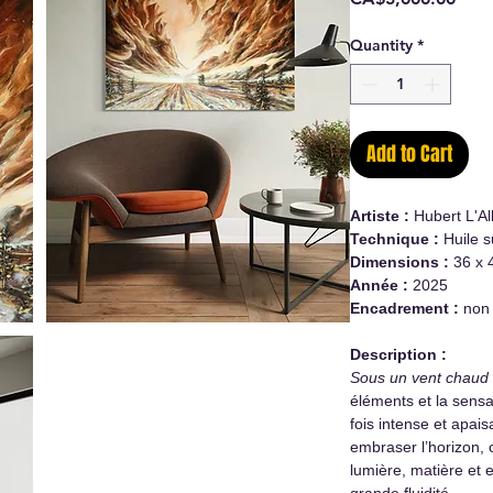
Quantity
*
Add to Cart
Artiste :
Hubert L'All
Technique :
Huile s
Dimensions :
36 x 
Année :
2025
Encadrement :
non
Description :
Sous un vent chaud
éléments et la sensat
fois intense et apai
embraser l’horizon,
lumière, matière et
grande fluidité.