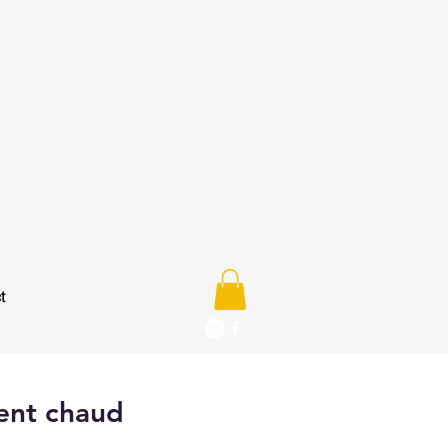
t
ent chaud
e