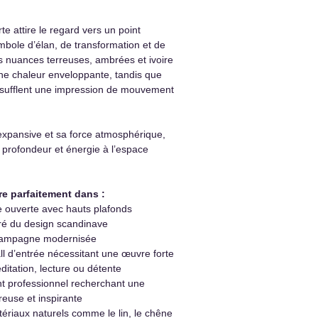
e attire le regard vers un point
mbole d’élan, de transformation et de
Les nuances terreuses, ambrées et ivoire
ne chaleur enveloppante, tandis que
nsufflent une impression de mouvement
expansive et sa force atmosphérique,
 profondeur et énergie à l’espace
re parfaitement dans :
 ouverte avec hauts plafonds
iré du design scandinave
campagne modernisée
ll d’entrée nécessitant une œuvre forte
itation, lecture ou détente
 professionnel recherchant une
euse et inspirante
ériaux naturels comme le lin, le chêne