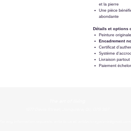
et la pierre
Une pièce bénéfic
abondante
Détails et options 
Peinture original
Encadrement no
Certificat d’authen
Système d’accroc
Livraison partout
Paiement échelo
The art of living
1977 Davis Street, Jonquière, Qc, G7S 3B7
For any information requests, write to us at:
artdevivregalerie@gmail.com