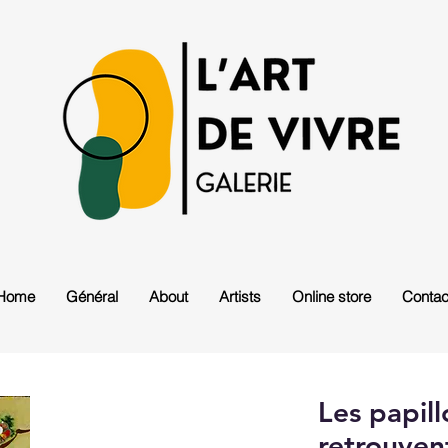
Home
Général
About
Artists
Online store
Contac
Les papill
retrouven