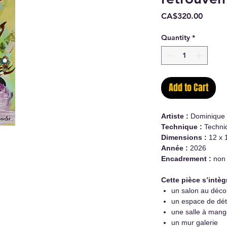
Price
CA$320.00
Quantity
*
Add to Cart
Artiste :
Dominique
Technique :
Techniq
Dimensions :
12 x 
Année :
2026
Encadrement :
non
Cette pièce s’intèg
un salon au déco
un espace de dét
une salle à mang
un mur galerie