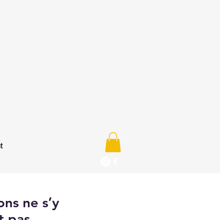
t
ons ne s’y
t pas