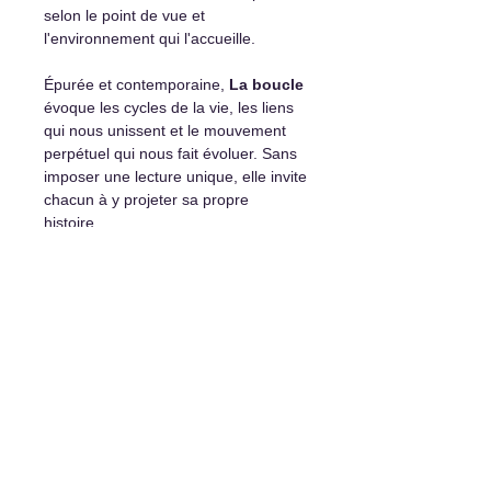
selon le point de vue et
l'environnement qui l'accueille.
Épurée et contemporaine,
La boucle
évoque les cycles de la vie, les liens
qui nous unissent et le mouvement
perpétuel qui nous fait évoluer. Sans
imposer une lecture unique, elle invite
chacun à y projeter sa propre
histoire.
Pensée autant pour un intérieur
moderne que pour un aménagement
extérieur, cette sculpture devient un
point d'ancrage visuel qui enrichit
l'espace par sa présence discrète et
élégante.
Détails et options d'achat :
Sculpture originale unique
Certificat d’authenticité