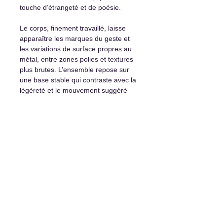
touche d’étrangeté et de poésie.
Le corps, finement travaillé, laisse
apparaître les marques du geste et
les variations de surface propres au
métal, entre zones polies et textures
plus brutes. L’ensemble repose sur
une base stable qui contraste avec la
légèreté et le mouvement suggéré
par la posture.
Entre humour et sensibilité,
Goglu
incarne un équilibre délicat entre
force matérielle et imaginaire vivant
— une œuvre qui intrigue, amuse et
habite pleinement l’espace.
Détails et options d'achat :
Sculpture originale unique
Certificat d’authenticité
Livraison partout disponible