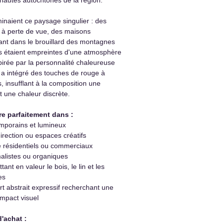
inaient ce paysage singulier : des
s à perte de vue, des maisons
ant dans le brouillard des montagnes
 étaient empreintes d'une atmosphère
spirée par la personnalité chaleureuse
ste a intégré des touches de rouge à
s, insufflant à la composition une
 une chaleur discrète.
re parfaitement dans :
mporains et lumineux
rection ou espaces créatifs
e résidentiels ou commerciaux
alistes ou organiques
tant en valeur le bois, le lin et les
es
t abstrait expressif recherchant une
mpact visuel
d'achat :