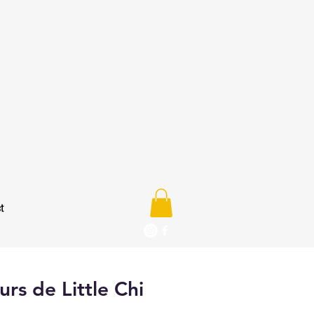
t
rs de Little Chi
e