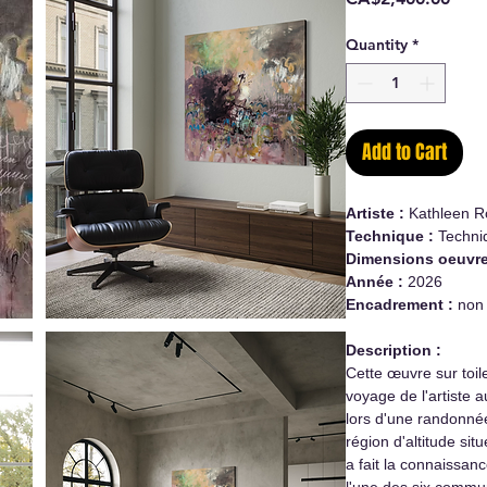
Quantity
*
Add to Cart
Artiste :
Kathleen R
Technique :
Techni
Dimensions oeuvre
Année :
2026
Encadrement :
non
Description :
Cette œuvre sur toil
voyage de l'artiste 
lors d'une randonn
région d'altitude sit
a fait la connaissanc
l'une des six commu