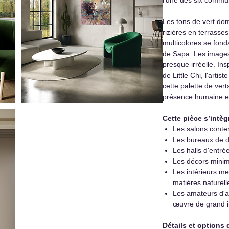
Les tons de vert dom
rizières en terrasse
multicolores se fond
de Sapa. Les images
presque irréelle. In
de Little Chi, l'arti
cette palette de vert
présence humaine et
Cette pièce s’intèg
Les salons conte
Les bureaux de di
Les halls d'entré
Les décors minim
Les intérieurs met
matières naturell
Les amateurs d'ar
œuvre de grand i
Détails et options 