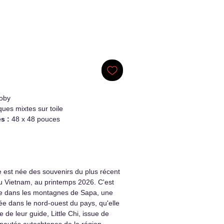
oby
ques mixtes sur toile
s :
48 x 48 pouces
e est née des souvenirs du plus récent
au Vietnam, au printemps 2026. C'est
ée dans les montagnes de Sapa, une
uée dans le nord-ouest du pays, qu'elle
e de leur guide, Little Chi, issue de
nautés autochtones de la région.