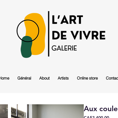
Home
Général
About
Artists
Online store
Contac
Aux couleu
Pric
CA$2,400.00