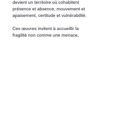
devient un territoire où cohabitent
présence et absence, mouvement et
apaisement, certitude et vulnérabilité.
Ces œuvres invitent à accueillir la
fragilité non comme une menace,
mais comme une composante
essentielle de l'expérience humaine
— celle qui nous rend plus attentifs à
ce qui compte véritablement.
Détails et options d'achat :
Peinture originale unique
Encadrement non inclus
Certificat d’authenticité
Système d’accrochage inclus
Livraison partout disponible
Paiement échelonné possible sur
demande