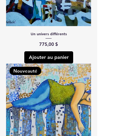
Un univers différents
Prix
775,00 $
Ajouter au panier
Nouveauté