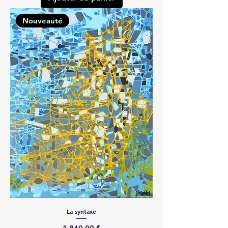
Nouveauté
La syntaxe
Prix