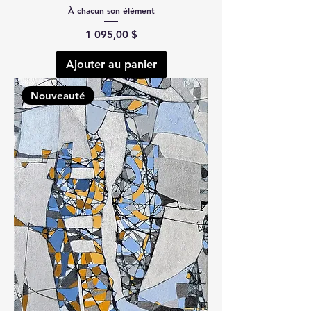
À chacun son élément
Prix
1 095,00 $
Ajouter au panier
Nouveauté