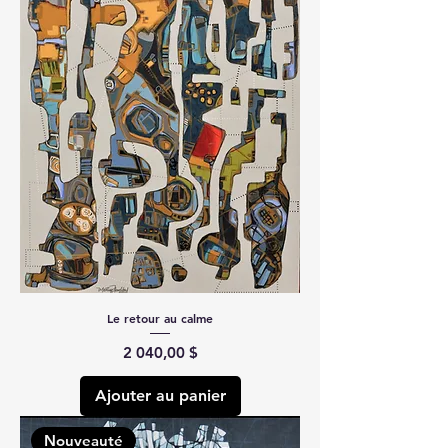
Le retour au calme
Prix
2 040,00 $
Ajouter au panier
Nouveauté