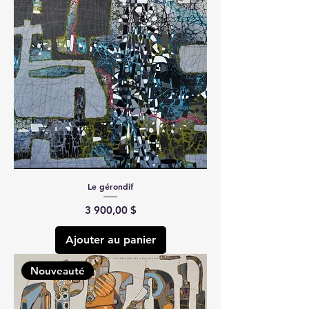
Le gérondif
Prix
3 900,00 $
Ajouter au panier
Nouveauté