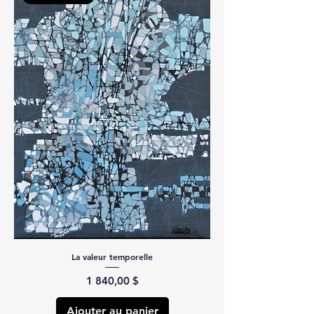
La valeur temporelle
Prix
1 840,00 $
Ajouter au panier