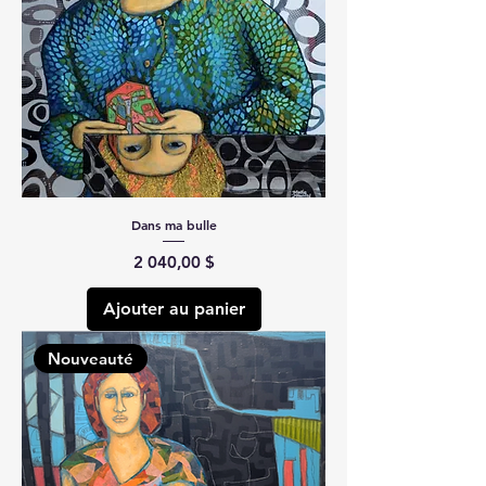
Dans ma bulle
Prix
2 040,00 $
Ajouter au panier
Nouveauté