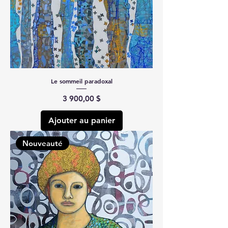
Le sommeil paradoxal
Prix
3 900,00 $
Ajouter au panier
Nouveauté