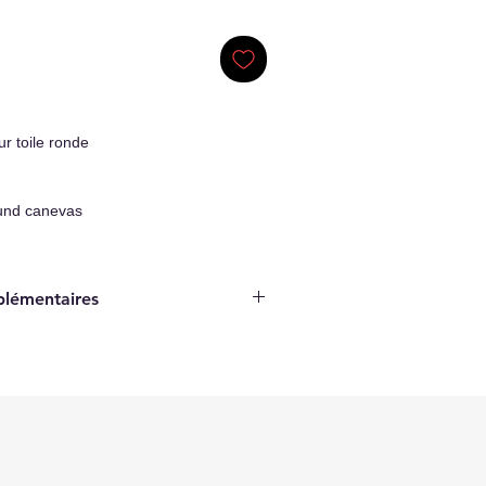
r toile ronde
und canevas
plémentaires
Original Artwork
ticité/Certificate of authenticity
hage inclus/Hanging system included