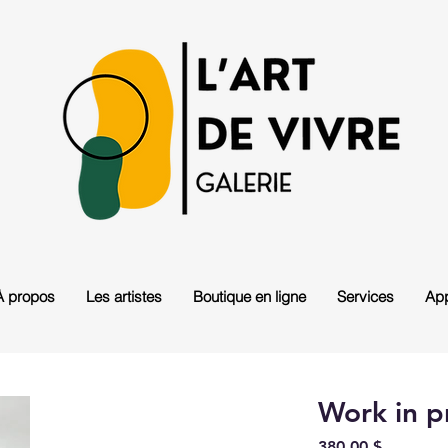
À propos
Les artistes
Boutique en ligne
Services
App
Work in p
Prix
380,00 $