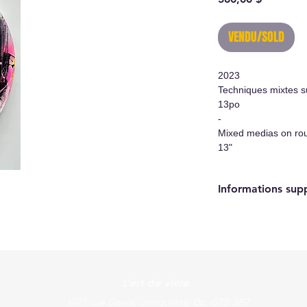
VENDU/SOLD
2023
Techniques mixtes su
13po
-
Mixed medias on ro
13"
Informations sup
- Oeuvre originale/
- Certificat d'authen
- Système d'accroc
L'art de vivre
1977 rue Davis, Jonquière, Qc, G7S 3B7