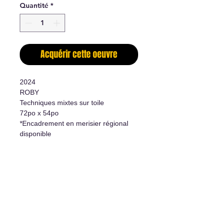
Quantité
*
Acquérir cette oeuvre
2024
ROBY
Techniques mixtes sur toile
72po x 54po
*Encadrement en merisier régional
disponible
-
Mixed medias on canevas
72"x54"
*Hardwood framed available
Informations supplémentaires