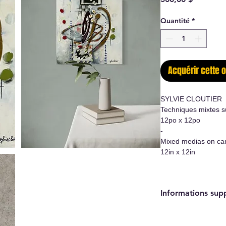
Quantité
*
Acquérir cette 
SYLVIE CLOUTIER
Techniques mixtes su
12po x 12po
-
Mixed medias on ca
12in x 12in
Informations sup
- Oeuvre originale/
- Certificat d'authen