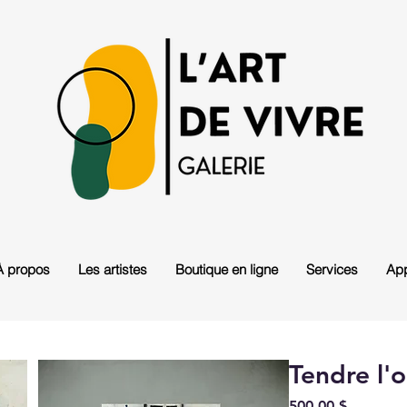
À propos
Les artistes
Boutique en ligne
Services
App
Tendre l'o
Prix
500,00 $