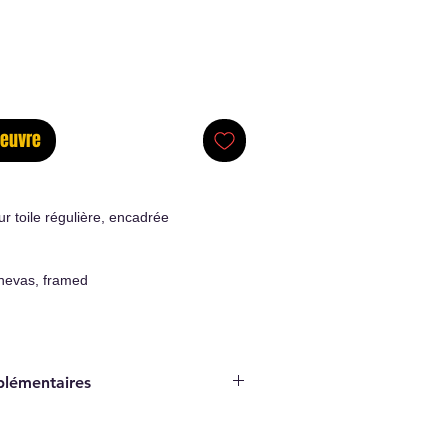
oeuvre
r toile régulière, encadrée
nevas, framed
plémentaires
Original Artwork
ticité/Certificate of authenticity