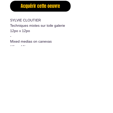
Acquérir cette oeuvre
SYLVIE CLOUTIER
Techniques mixtes sur toile galerie
12po x 12po
-
Mixed medias on canevas
12in x 12in
Informations supplémentaires
- Oeuvre originale/Original Artwork
- Certificat d'authenticité/Certificate
of authenticity
L'art de vivre
1977 rue Davis, Jonquière, Qc, G7S 3B7