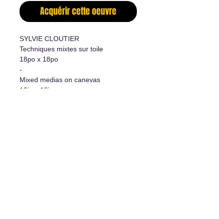
Acquérir cette oeuvre
SYLVIE CLOUTIER
Techniques mixtes sur toile
18po x 18po
-
Mixed medias on canevas
18in x 18in
Informations supplémentaires
- Oeuvre originale/Original Artwork
- Certificat d'authenticité/Certificate
of authenticity
L'art de vivre
1977 rue Davis, Jonquière, Qc, G7S 3B7