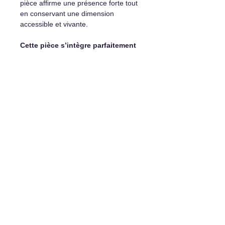
pièce affirme une présence forte tout
en conservant une dimension
accessible et vivante.
Cette pièce s’intègre parfaitement
dans :
Bureau créatif ou atelier
Intérieur contemporain éclectique
Espace féministe engagé ou
milieu culturel
Coin lecture ou espace personnel
assumé
Son encadrement classique doré
crée un contraste intéressant avec la
modernité du dessin, renforçant son
caractère audacieux.
Détails et options d'achat :
Peinture originale unique
Encadrement inclus
Certificat d’authenticité