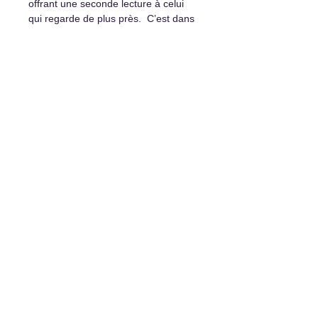
offrant une seconde lecture à celui
qui regarde de plus près. C’est dans
cette minutie extrême que réside sa
véritable grandeur.
Détails et options d'achat :
Peinture originale unique
Encadrement non inclus
Certificat d’authenticité
Système d’accrochage inclus
Livraison partout disponible
Paiement échelonné possible sur
demande
L'art de vivre
1977 rue Davis, Jonquière, Qc, G7S 3B7