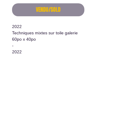
VENDU/SOLD
2022
Techniques mixtes sur toile galerie
60po x 40po
-
2022
Mixed medias on canevas
60"x40"
Informations supplémentaires
- Oeuvre originale/Original Artwork
- Certificat d'authenticité/Certificate
of authenticity
- Système d'accrochage
inclus/Hanging system included
L'art de vivre