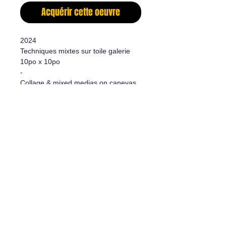
Acquérir cette oeuvre
2024
Techniques mixtes sur toile galerie
10po x 10po
-
Collage & mixed medias on canevas
10"x10"
Informations supplémentaires
- Oeuvre originale/Original Artwork
- Certificat d'authenticité/Certificate
of authenticity
- Système d'accrochage
inclus/Hanging system included
L'art de vivre
1977 rue Davis, Jonquière, Qc, G7S 3B7