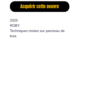
Acquérir cette oeuvre
2025
ROBY
Techniques mixtes sur panneau de
bois
40"x40"
-
Mixed medias on wood panel
40"x40"
L'art de vivre
1977 rue Davis, Jonquière, Qc, G7S 3B7