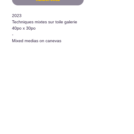
2023
Techniques mixtes sur toile galerie
40po x 30po
-
Mixed medias on canevas
40"x30"
Informations supplémentaires
- Oeuvre originale/Original Artwork
- Certificat d'authenticité/Certificate
of authenticity
- Système d'accrochage
inclus/Hanging system included
L'art de vivre
1977 rue Davis, Jonquière, Qc, G7S 3B7
Pour toute demande d'informations, écrivez-