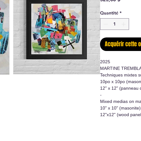
Quantité
*
Acquérir cette 
2025
MARTINE TREMBL
Techniques mixtes s
10po x 10po (mason
12" x 12" (panneau 
-
Mixed medias on ma
10" x 10" (masonite)
12"x12" (wood panel