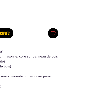
oeuvre
AY
ur masonite, collé sur panneau de bois
ite)
de bois)
sonite, mounted on wooden panel.
)