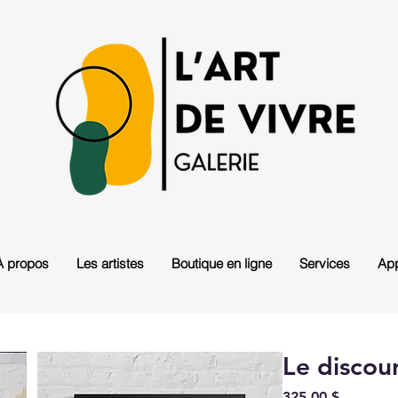
À propos
Les artistes
Boutique en ligne
Services
App
Le discou
Prix
325,00 $