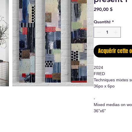
Prix
290,00 $
Quantité
*
Acquérir cette 
2024
FRED
Techniques mixtes s
36po x 6po
-
Mixed medias on wo
36"x6"