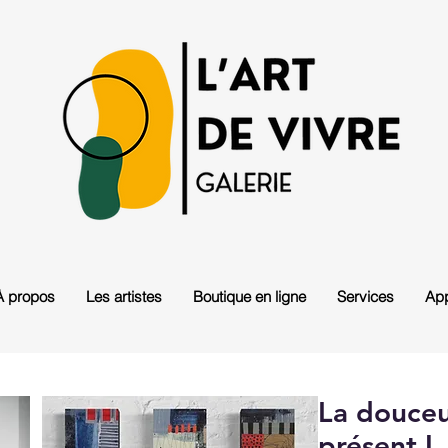
À propos
Les artistes
Boutique en ligne
Services
App
La douce
présent I