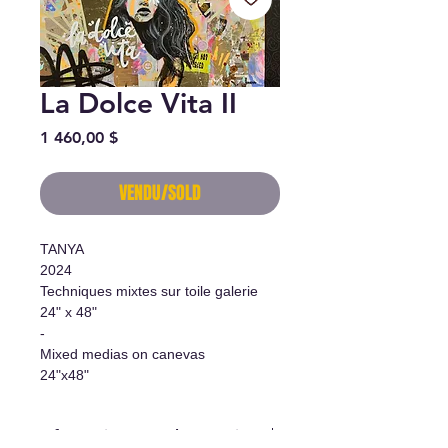
La Dolce Vita II
Prix
1 460,00 $
VENDU/SOLD
TANYA
2024
Techniques mixtes sur toile galerie
24" x 48"
-
Mixed medias on canevas
24"x48"
Informations supplémentaires