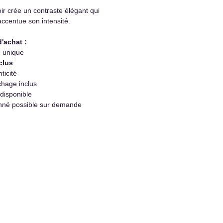
r crée un contraste élégant qui
accentue son intensité.
d'achat :
e unique
clus
ticité
hage inclus
 disponible
nné possible sur demande