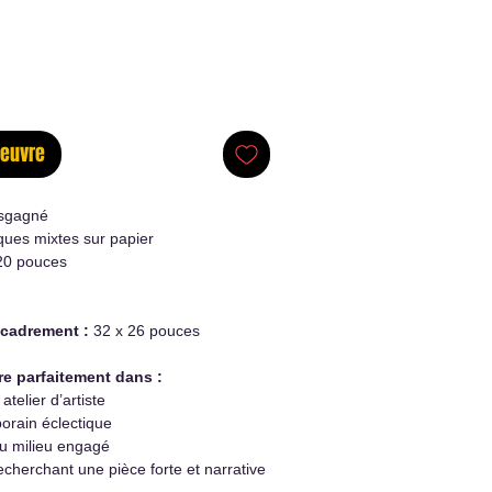
oeuvre
sgagné
ques mixtes sur papier
20 pouces
ncadrement :
32 x 26 pouces
re parfaitement dans :
atelier d’artiste
orain éclectique
ou milieu engagé
cherchant une pièce forte et narrative