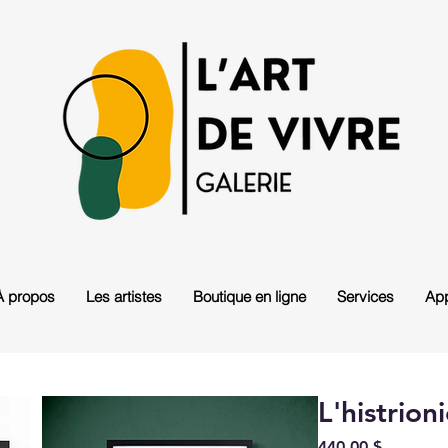
À propos
Les artistes
Boutique en ligne
Services
App
L'histrion
Prix
440,00 $