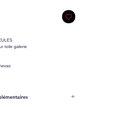
EULES
r toile galerie
nevas
plémentaires
Original Artwork
ticité/Certificate of authenticity
hage inclus/Hanging system included