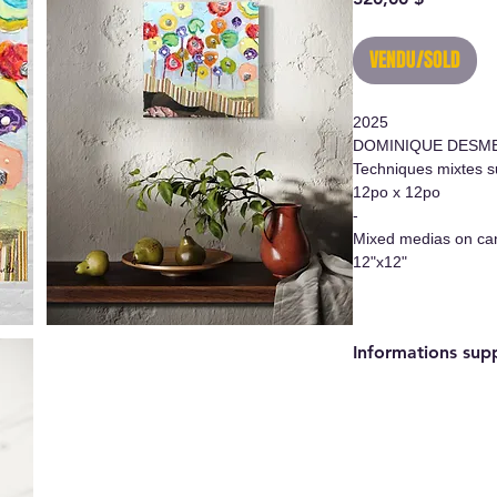
VENDU/SOLD
2025
DOMINIQUE DESM
Techniques mixtes su
12po x 12po
-
Mixed medias on ca
12"x12"
Informations sup
- Oeuvre originale/
- Certificat d'authen
- Système d'accroc