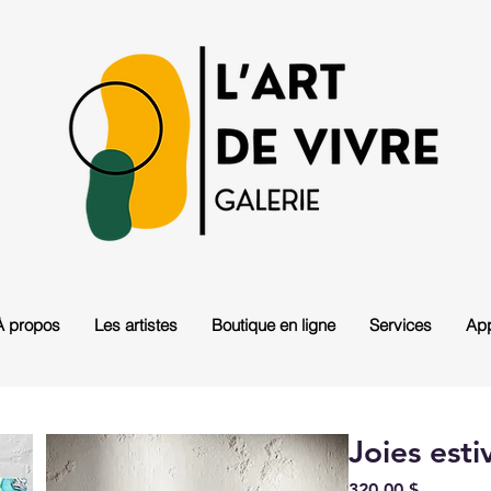
À propos
Les artistes
Boutique en ligne
Services
App
Joies esti
Prix
320,00 $