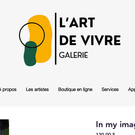
À propos
Les artistes
Boutique en ligne
Services
App
In my ima
Prix
130,00 $