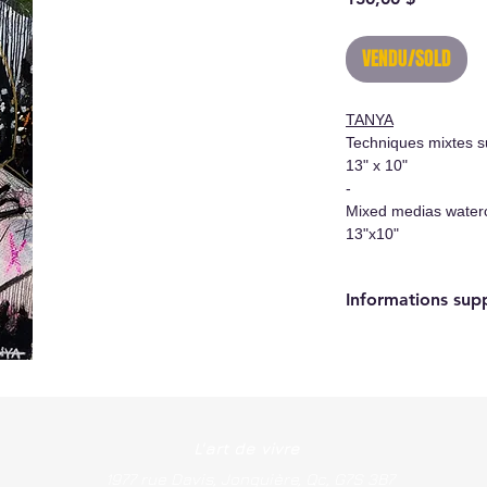
VENDU/SOLD
TANYA
Techniques mixtes s
13" x 10"
-
Mixed medias water
13"x10"
Informations sup
- Oeuvre originale/
- Certificat d'authen
L'art de vivre
1977 rue Davis, Jonquière, Qc, G7S 3B7