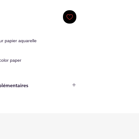
ur papier aquarelle
color paper
plémentaires
Original Artwork
ticité/Certificate of authenticity