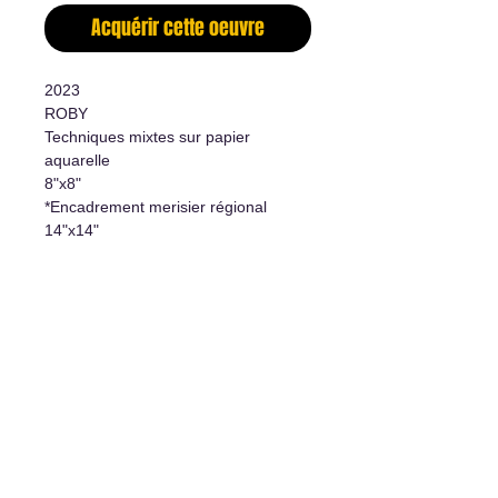
Acquérir cette oeuvre
2023
ROBY
Techniques mixtes sur papier
aquarelle
8"x8"
*Encadrement merisier régional
14"x14"
-
Mixed medias on watercolor paper
8"x8"
*Hand made hardwood frame
included
14"x14"