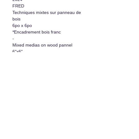
FRED
Techniques mixtes sur panneau de
bois
6po x 6po
*Encadrement bois franc
-
Mixed medias on wood pannel
6"x6"
*Hardwood frame
Informations supplémentaires
- Oeuvre originale/Original Artwork
- Certificat d'authenticité/Certificate
of authenticity
- Système d'accrochage
inclus/Hanging system included
L'art de vivre
1977 rue Davis, Jonquière, Qc, G7S 3B7