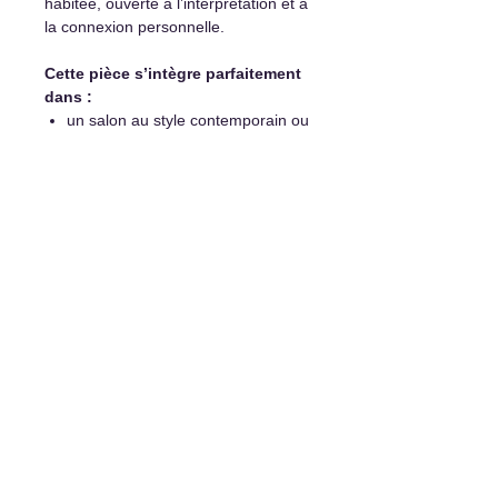
habitée, ouverte à l’interprétation et à
la connexion personnelle.
Cette pièce s’intègre parfaitement
dans :
un salon au style contemporain ou
épuré
un bureau ou une salle
d’inspiration
un coin de méditation ou de
lecture
un hall d’entrée ou un mur de
galerie
Elle devient un
point focal sensible
et élégant
, capable de transformer
un espace tout en éveillant la
curiosité.
Détails et options d'achat :
Peinture originale unique
Encadrement non inclus