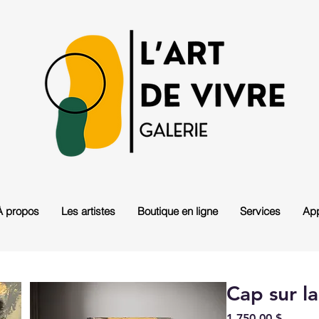
À propos
Les artistes
Boutique en ligne
Services
App
Cap sur la
Prix
1 750,00 $