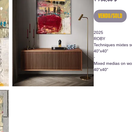
VENDU/SOLD
2025
ROBY
Techniques mixtes s
40"x40"
-
Mixed medias on wo
40"x40"