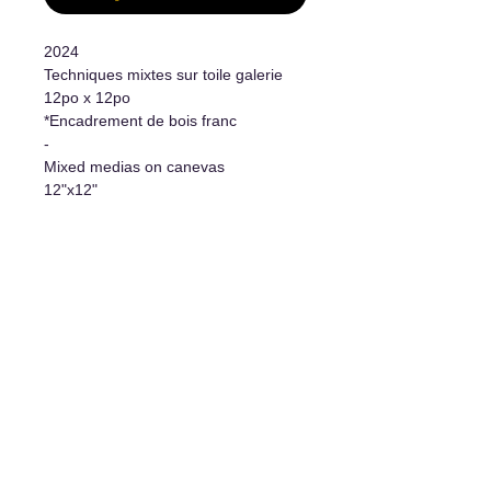
2024
Techniques mixtes sur toile galerie
12po x 12po
*Encadrement de bois franc
-
Mixed medias on canevas
12"x12"
*Hardwood frame
Informations supplémentaires
- Oeuvre originale/Original Artwork
- Certificat d'authenticité/Certificate
of authenticity
- Système d'accrochage
inclus/Hanging system included
L'art de vivre