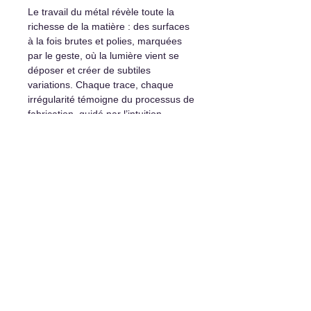
Le travail du métal révèle toute la
richesse de la matière : des surfaces
à la fois brutes et polies, marquées
par le geste, où la lumière vient se
déposer et créer de subtiles
variations. Chaque trace, chaque
irrégularité témoigne du processus de
fabrication, guidé par l’intuition.
À la fois robuste et délicate, cette
œuvre joue sur les contrastes —
entre poids et légèreté, force et
poésie — pour offrir une présence à
la fois contemporaine et chaleureuse.
Détails et options d'achat :
Sculpture originale unique
Certificat d’authenticité
Livraison partout disponible
Paiement échelonné possible sur
demande