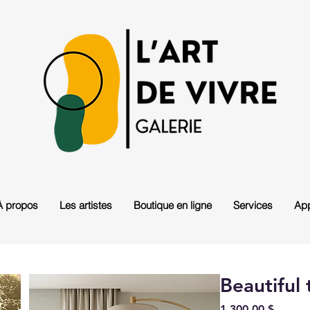
À propos
Les artistes
Boutique en ligne
Services
App
Beautiful 
Prix
1 300,00 $