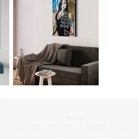
- Système d'accroc
L'art de vivre
1977 rue Davis, Jonquière, Qc, G7S 3B7
e demande d'informations, écrivez-nous à l'adresse :
artdevivregalerie@