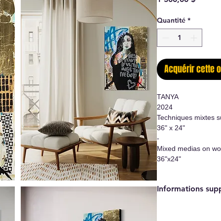
Quantité
*
Acquérir cette 
TANYA
2024
Techniques mixtes s
36" x 24"
-
Mixed medias on wo
36"x24"
Informations sup
- Oeuvre originale/
- Certificat d'authen