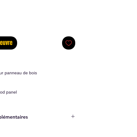
oeuvre
ur panneau de bois
od panel
plémentaires
Original Artwork
ticité/Certificate of authenticity