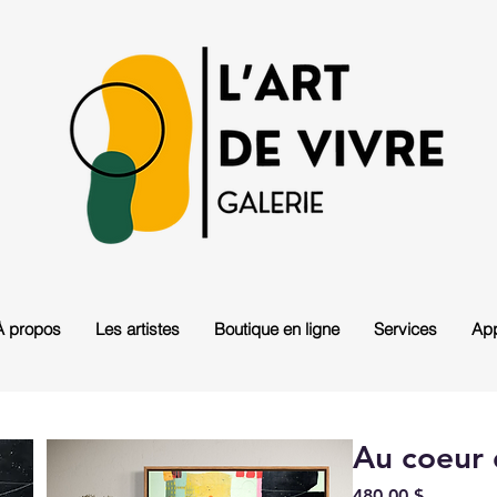
À propos
Les artistes
Boutique en ligne
Services
App
Au coeur d
Prix
480,00 $