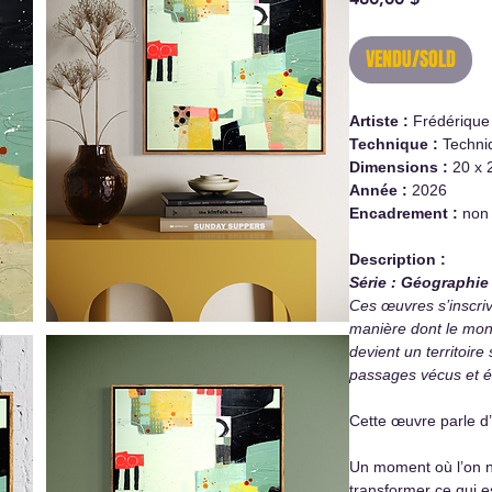
VENDU/SOLD
Artiste :
Frédérique
Technique :
Techni
Dimensions :
20 x 
Année :
2026
Encadrement :
non
Description :
Série : Géographie 
Ces œuvres s’inscri
manière dont le mon
devient un territoir
passages vécus et é
Cette œuvre parle d’
Un moment où l’on n’
transformer ce qui est