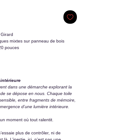
 Girard
ques mixtes sur panneau de bois
20 pouces
intérieure
vent dans une démarche explorant la
de se dépose en nous. Chaque toile
e sensible, entre fragments de mémoire,
mergence d’une lumière intérieure.
un moment où tout ralentit.
essaie plus de contrôler, ni de
 là. L’inertie, ici, n’est pas une