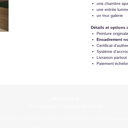
une chambre apa
une entrée lumi
un mur galerie
Détails et options 
Peinture original
Encadrement no
Certificat d’authen
Système d’accroc
Livraison partout
Paiement échelo
L'art de vivre
1977 rue Davis, Jonquière, Qc, G7S 3B7
e demande d'informations, écrivez-nous à l'adresse :
artdevivregalerie@