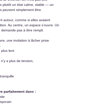
is plutôt un état calme, stable — un
s peuvent simplement être.
t autour, comme si elles avaient
sition. Au centre, un espace s’ouvre. Un
e demande pas à être rempli.
vre, une invitation à lâcher prise.
.
 plus lent.
l n’y a plus de tension,
ranquille.
re parfaitement dans :
ste
mporain