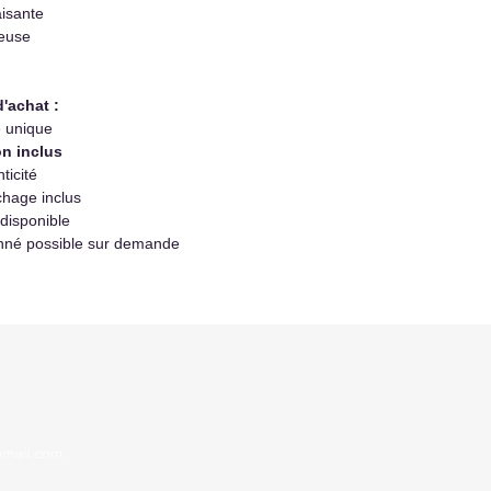
isante
neuse
d'achat :
e unique
n inclus
ticité
hage inclus
 disponible
nné possible sur demande
gmail.com
.