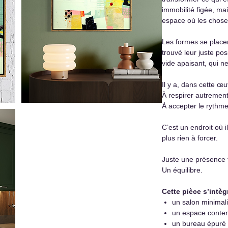
immobilité figée, ma
espace où les chose
Les formes se placen
trouvé leur juste po
vide apaisant, qui n
Il y a, dans cette œu
À respirer autrement
À accepter le rythme
C’est un endroit où i
plus rien à forcer.
Juste une présence t
Un équilibre.
Cette pièce s’intèg
un salon minimali
un espace conte
un bureau épuré