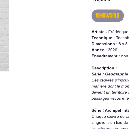
VENDU/SOLD
Artiste :
Frédérique
Technique :
Techni
Dimensions :
8 x 8
Année :
2026
Encadrement :
non 
Description :
Série : Géographie 
Ces œuvres s’inscri
manière dont le mon
devient un territoir
passages vécus et é
Série : Archipel int
Chaque œuvre de cett
singulier : un lieu d
transformation. Ens