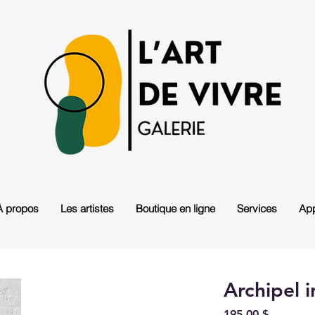
À propos
Les artistes
Boutique en ligne
Services
App
Archipel i
Prix
195,00 $