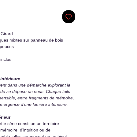
 Girard
ques mixtes sur panneau de bois
 pouces
inclus
intérieure
vent dans une démarche explorant la
de se dépose en nous. Chaque toile
e sensible, entre fragments de mémoire,
mergence d’une lumière intérieure.
érieur
e série constitue un territoire
e mémoire, d'intuition ou de
emble, elles composent un archipel