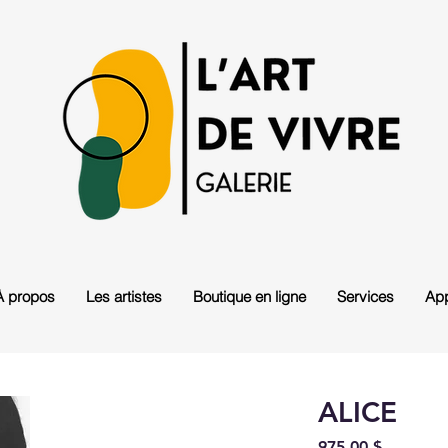
À propos
Les artistes
Boutique en ligne
Services
App
ALICE
Prix
975,00 $