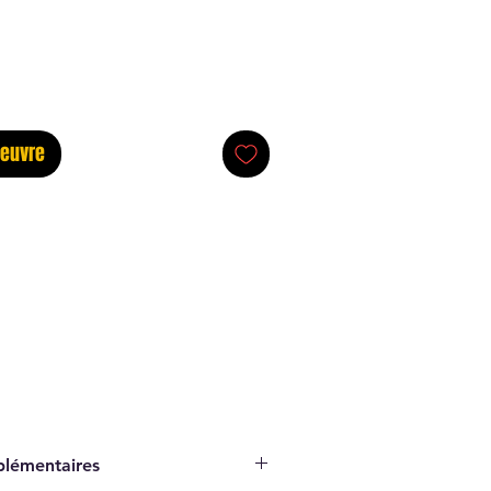
oeuvre
plémentaires