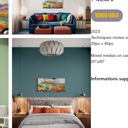
VENDU/SOLD
2023
Techniques mixtes su
20po x 40po
-
Mixed medias on ca
20"x40"
Informations sup
- Oeuvre originale/
- Certificat d'authen
- Système d'accroc