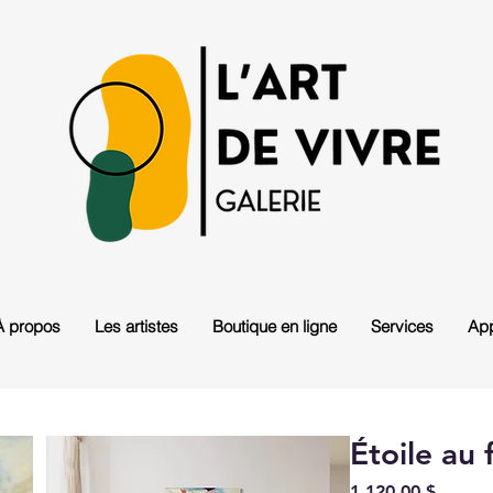
À propos
Les artistes
Boutique en ligne
Services
App
Étoile au
Prix
1 120,00 $