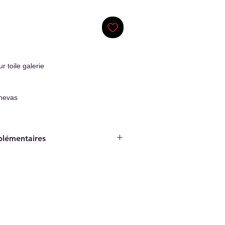
r toile galerie
nevas
plémentaires
Original Artwork
ticité/Certificate of authenticity
hage inclus/Hanging system included