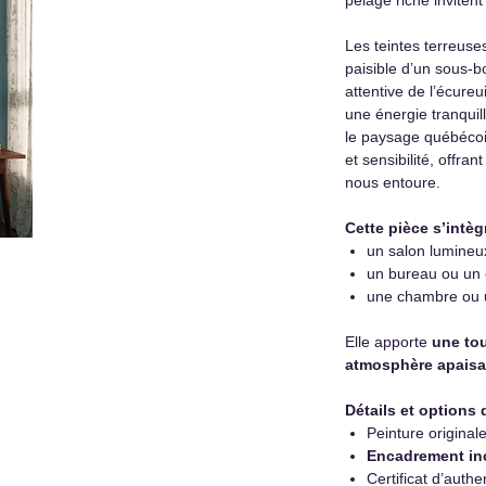
Les teintes terreus
paisible d’un sous-b
attentive de l’écureu
une énergie tranquil
le paysage québécois
et sensibilité, offra
nous entoure.
Cette pièce s’intèg
un salon lumineu
un bureau ou un e
une chambre ou u
Elle apporte
une to
atmosphère apaisa
Détails et options 
Peinture original
Encadrement in
Certificat d’authen