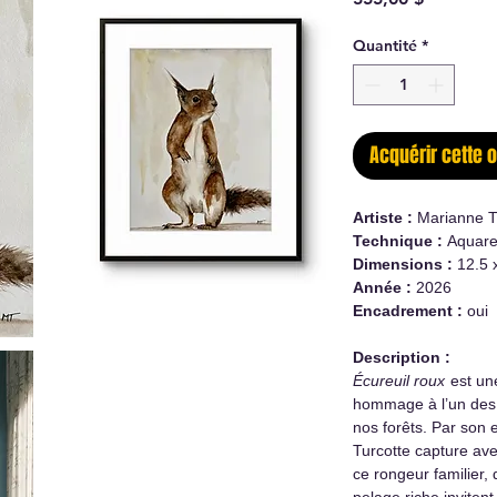
Quantité
*
Acquérir cette 
Artiste :
Marianne T
Technique :
Aquarel
Dimensions :
12.5 
Année :
2026
Encadrement :
oui
Description :
Écureuil roux
est une
hommage à l’un des 
nos forêts. Par son 
Turcotte capture ave
ce rongeur familier, 
pelage riche invitent