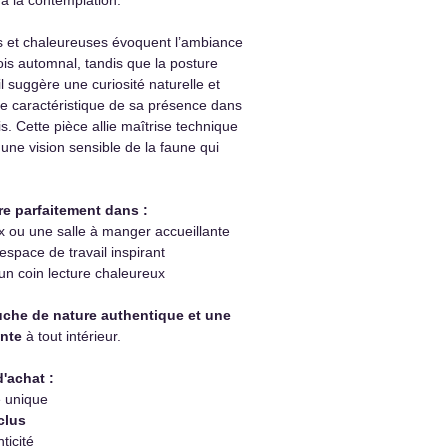
es et chaleureuses évoquent l’ambiance
ois automnal, tandis que la posture
il suggère une curiosité naturelle et
le caractéristique de sa présence dans
. Cette pièce allie maîtrise technique
nt une vision sensible de la faune qui
re parfaitement dans :
x ou une salle à manger accueillante
space de travail inspirant
n coin lecture chaleureux
uche de nature authentique et une
nte
à tout intérieur.
d'achat :
e unique
clus
ticité