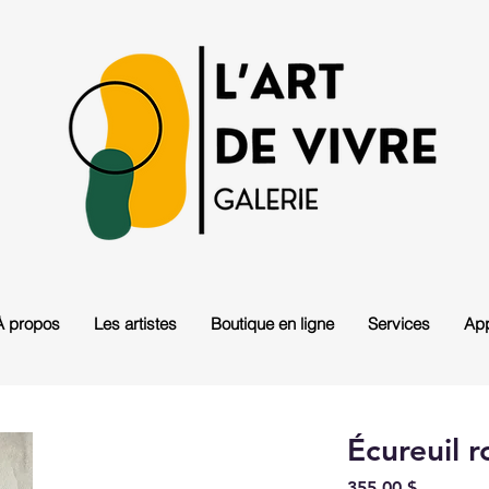
À propos
Les artistes
Boutique en ligne
Services
App
Écureuil r
Prix
355,00 $