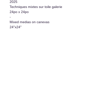
2025
Techniques mixtes sur toile galerie
24po x 24po
-
Mixed medias on canevas
24"x24"
Informations supplémentaires
- Oeuvre originale/Original Artwork
- Certificat d'authenticité/Certificate
of authenticity
- Système d'accrochage
inclus/Hanging system included
L'art de vivre
1977 rue Davis, Jonquière, Qc, G7S 3B7
Pour toute demande d'informations, écrivez-
nous à l'adresse :
artdevivregalerie@gmail.com
.