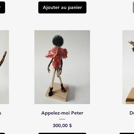
r
Ajouter au panier
s
Appelez-moi Peter
D
Prix
300,00 $