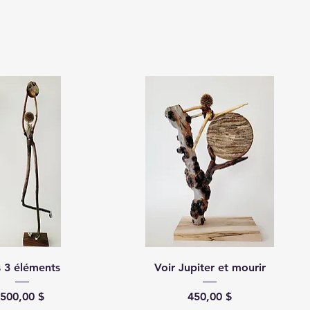
s 3 éléments
Voir Jupiter et mourir
Prix
Prix
500,00 $
450,00 $