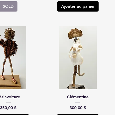
SOLD
Ajouter au panier
ésinvolture
Clémentine
Prix
Prix
350,00 $
300,00 $