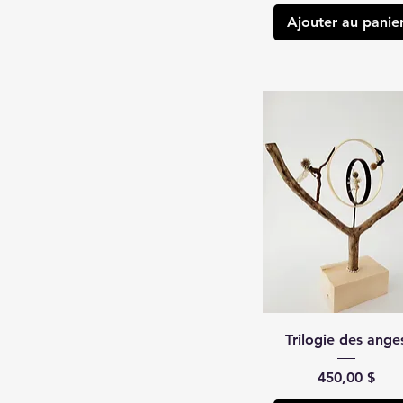
Ajouter au panie
Trilogie des ange
Prix
450,00 $