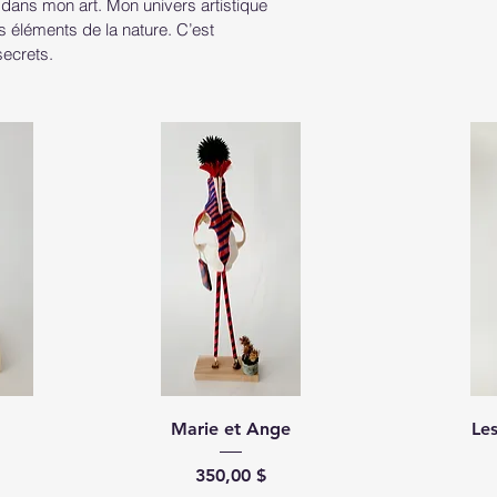
t dans mon art. Mon univers artistique
s éléments de la nature. C’est
secrets.
Marie et Ange
Le
Prix
350,00 $